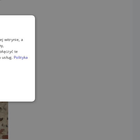
j witrynie, a
ny,
ołączyć te
 usług.
Polityka