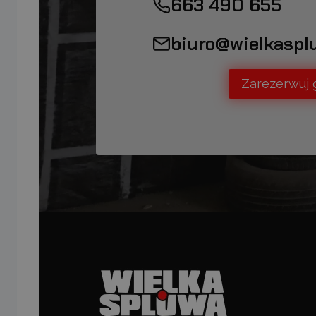
663 490 655
biuro@wielkaspl
Zarezerwuj 