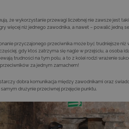
ują, że wykorzystanie przewagi liczebnej nie zawsze jest tak
 gry więcej niż jednego zawodnika, a nawet – powalić jedną se
onanie przyczajonego przeciwnika może być trudniejsze niż 
zęściej, gdy ktoś zatrzyma się nagle w przejściu, a osoba id
wają trudności na tym polu, a to z kolei rodzi wrażenie sukc
ku przeciwników za jednym zamachem!
tarczy dobra komunikacja między zawodnikami oraz świadom
ym samym drużynie przeciwnej przejęcie punktu.