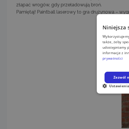
złapać wrogów, gdy przeładowują broń.
Pamiętaj! Paintball laserowy to gra drużynowa – wy
Niniejsza 
Wykorzystujemy 
także, żeby spe
udostępniamy p
informacje z in
prywatności
Zezwól n
Ustawieni