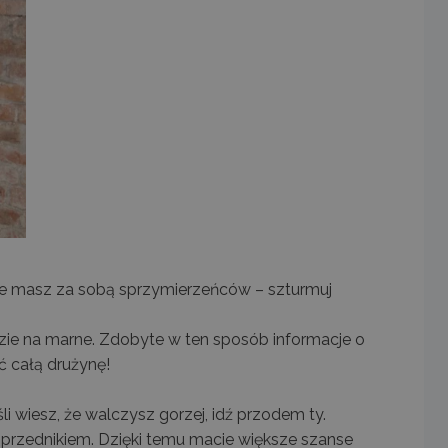
 że masz za sobą sprzymierzeńców – szturmuj
pójdzie na marne. Zdobyte w ten sposób informacje o
ć całą drużynę!
li wiesz, że walczysz gorzej, idź przodem ty.
oprzednikiem. Dzięki temu macie większe szanse