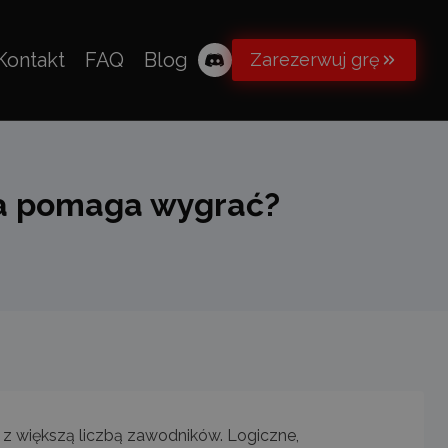
Kontakt
FAQ
Blog
Zarezerwuj grę
na pomaga wygrać?
 z większą liczbą zawodników. Logiczne,