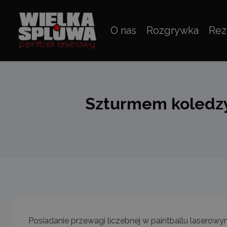
Przejdź
do
O nas
Rozgrywka
Rez
treści
Szturmem koledzy
Posiadanie przewagi liczebnej w paintballu laserow