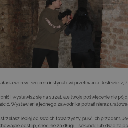
ałania wbrew twojemu instynktowi przetrwania. Jeśli wiesz,
chronić i wystawisz się na strzał, ale twoje poświęcenie nie 
mścić. Wystawienie jednego zawodnika potrafi nieraz uratowa
strzelasz lepiej od swoich towarzyszy, puść ich przodem. Jeś
chowajcie odstęp, choć nie za długi – sekundę lub dwie za p