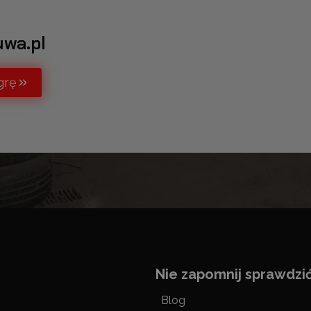
uwa.pl
grę
Nie zapomnij sprawdzi
Blog