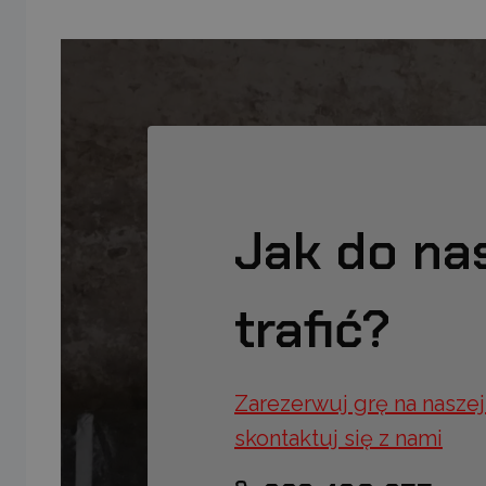
Jak do na
trafić?
Zarezerwuj grę na naszej
skontaktuj się z nami