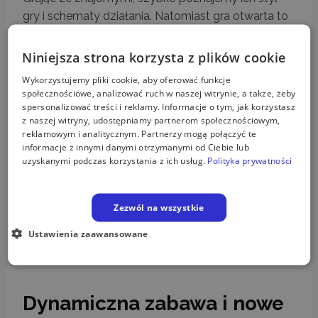
gry i schematy działania. Natomiast gra otwarta to
zupełnie nowe doświadczenie.
Niniejsza strona korzysta z plików cookie
Dlaczego?
Wykorzystujemy pliki cookie, aby oferować funkcje
społecznościowe, analizować ruch w naszej witrynie, a także, żeby
spersonalizować treści i reklamy. Informacje o tym, jak korzystasz
grasz z nowymi osobami, które potrafią
z naszej witryny, udostępniamy partnerom społecznościowym,
zaskoczyć,
reklamowym i analitycznym. Partnerzy mogą połączyć te
informacje z innymi danymi otrzymanymi od Ciebie lub
każda rozgrywka wygląda inaczej,
uzyskanymi podczas korzystania z ich usług.
Polityka prywatności
rozwijasz refleks i umiejętności taktyczne.
Zezwól na wszystkie
To świetna okazja, by podnieść swoje umiejętności i
poczuć jeszcze większe emocje.
Ustawienia zaawansowane
Dynamiczna zabawa i nowe