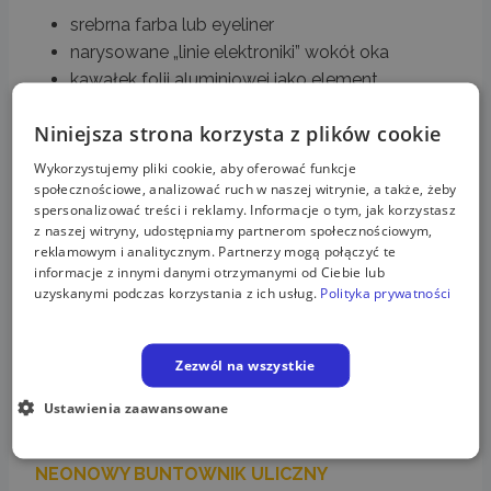
srebrna farba lub eyeliner
narysowane „linie elektroniki” wokół oka
kawałek folii aluminiowej jako element
„implantu”
Niniejsza strona korzysta z plików cookie
Wykorzystujemy pliki cookie, aby oferować funkcje
MECHANICZNA RĘKA
społecznościowe, analizować ruch w naszej witrynie, a także, żeby
spersonalizować treści i reklamy. Informacje o tym, jak korzystasz
z naszej witryny, udostępniamy partnerom społecznościowym,
Możesz udawać, że masz cybernetyczną protezę.
reklamowym i analitycznym. Partnerzy mogą połączyć te
informacje z innymi danymi otrzymanymi od Ciebie lub
uzyskanymi podczas korzystania z ich usług.
Polityka prywatności
Jak to zrobić:
czarna rękawiczka
Zezwól na wszystkie
przyklejone przewody lub fragmenty plastiku
Ustawienia zaawansowane
srebrna taśma izolacyjna
NEONOWY BUNTOWNIK ULICZNY