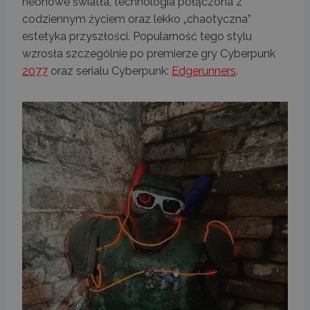
neonowe światła, technologia połączona z
codziennym życiem oraz lekko „chaotyczna”
estetyka przyszłości. Popularność tego stylu
wzrosła szczególnie po premierze gry Cyberpunk
2077
oraz serialu Cyberpunk:
Edgerunners
.